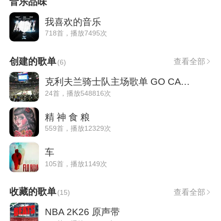
音乐品味
我喜欢的音乐
718首，播放7495次
创建的歌单
查看全部
(
6
)
克利夫兰骑士队主场歌单 GO CAVS!
24首，播放548816次
精 神 食 粮
559首，播放12329次
车
105首，播放1149次
收藏的歌单
查看全部
(
15
)
NBA 2K26 原声带