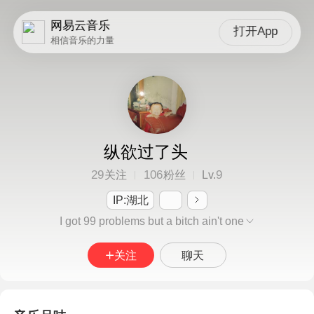
网易云音乐
打开App
相信音乐的力量
纵欲过了头
29
106
9
关注
粉丝
Lv.
IP:湖北
I got 99 problems but a bitch ain't one
关注
聊天