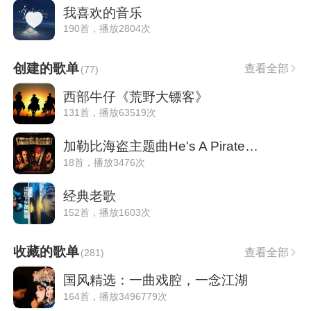
我喜欢的音乐
190首，播放2804次
创建的歌单
查看全部
(
77
)
西部牛仔《荒野大镖客》
131首，播放63519次
加勒比海盗主题曲He's A Pirate（经典钢琴
18首，播放3476次
经典老歌
152首，播放1603次
收藏的歌单
查看全部
(
281
)
国风精选：一曲戏腔，一念江湖
164首，播放3496779次