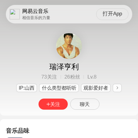
网易云音乐
打开App
相信音乐的力量
瑞泽亨利
73
26
8
关注
粉丝
Lv.
IP:山西
什么类型都听听
观影爱好者
关注
聊天
音乐品味