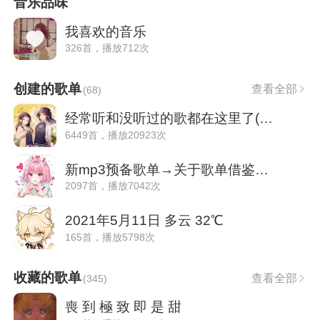
音乐品味
我喜欢的音乐
326首，播放712次
创建的歌单
查看全部
(
68
)
经常听和没听过的歌都在这里了(｡･ω･｡)
6449首，播放20923次
新mp3预备歌单→关于歌单借鉴我宿友那些事
2097首，播放7042次
2021年5月11日 多云 32℃
165首，播放5798次
收藏的歌单
查看全部
(
345
)
喪 到 極 致 即 是 甜