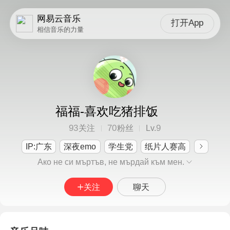
网易云音乐
打开App
相信音乐的力量
福福-喜欢吃猪排饭
93
70
9
关注
粉丝
Lv.
IP:广东
深夜emo
学生党
纸片人赛高
Ако не си мъртъв, не мърдай към мен.
关注
聊天