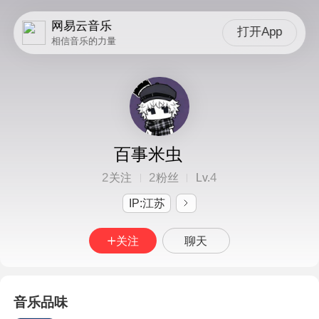
网易云音乐
打开App
相信音乐的力量
百事米虫
2
2
4
关注
粉丝
Lv.
IP:江苏
关注
聊天
音乐品味