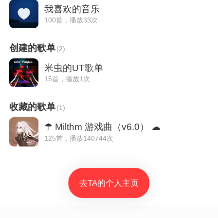
我喜欢的音乐
100首，播放33次
创建的歌单
(
2
)
米虫的UT歌单
15首，播放1次
收藏的歌单
(
1
)
☂ Milthm 游戏曲（v6.0） ☁
125首，播放140744次
去TA的个人主页