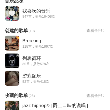
音乐品味
我喜欢的音乐
947首，播放16408次
创建的歌单
查看全部
(
10
)
Breaking
115首，播放1867次
列表循环
86首，播放578次
游戏配乐
52首，播放418次
收藏的歌单
查看全部
(
23
)
jazz hiphop✨| 爵士口味的说唱 |