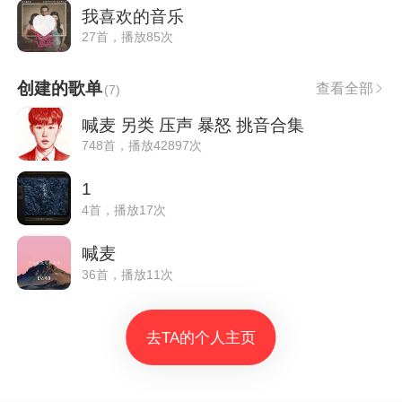
我喜欢的音乐
27首，播放85次
创建的歌单
查看全部
(
7
)
喊麦 另类 压声 暴怒 挑音合集
748首，播放42897次
1
4首，播放17次
喊麦
36首，播放11次
去TA的个人主页