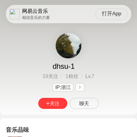
网易云音乐
打开App
相信音乐的力量
dhsu-1
19
1
7
关注
粉丝
Lv.
IP:浙江
关注
聊天
音乐品味