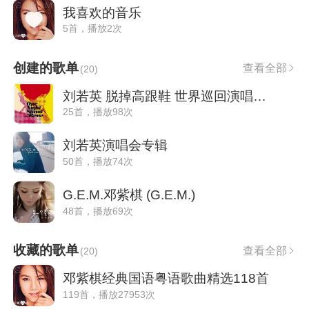
我喜欢的音乐
5首，播放2次
创建的歌单
查看全部
(
20
)
刘若英 脱掉高跟鞋 世界巡回演唱会 LIVE
25首，播放98次
刘若英演唱会专辑
50首，播放74次
G.E.M.邓紫棋 (G.E.M.)
48首，播放69次
收藏的歌单
查看全部
(
20
)
邓紫棋经典国语粤语歌曲精选118首
119首，播放27953次