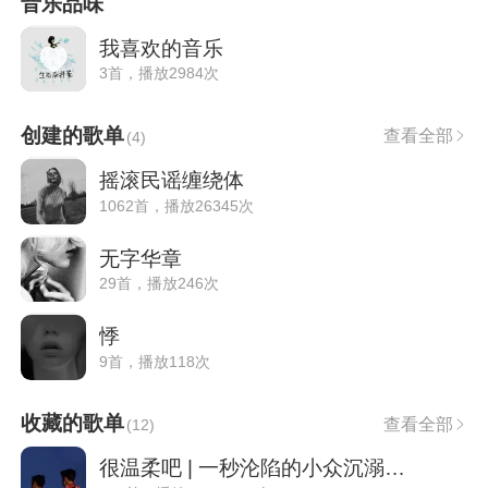
音乐品味
我喜欢的音乐
3首，播放2984次
创建的歌单
查看全部
(
4
)
摇滚民谣缠绕体
1062首，播放26345次
无字华章
29首，播放246次
悸
9首，播放118次
收藏的歌单
查看全部
(
12
)
很温柔吧 | 一秒沦陷的小众沉溺嗓音