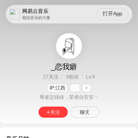
网易云音乐
打开App
相信音乐的力量
_恋我癖
27
9
9
关注
粉丝
Lv.
IP:江西
辱者定碌碌，荣者自安安
关注
聊天