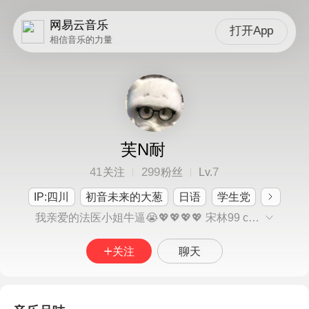
网易云音乐
打开App
相信音乐的力量
芙N耐
41
299
7
关注
粉丝
Lv.
IP:四川
初音未来的大葱
日语
学生党
我亲爱的法医小姐牛逼😭💖💖💖💖 宋林99 cn：芙耐 不要再私自存我图了啊。。。
关注
聊天