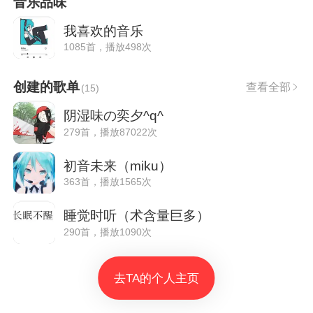
音乐品味
我喜欢的音乐
1085首，播放498次
创建的歌单
查看全部
(
15
)
阴湿味の奕夕^q^
279首，播放87022次
初音未来（miku）
363首，播放1565次
睡觉时听（术含量巨多）
290首，播放1090次
去TA的个人主页