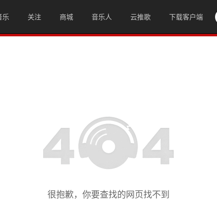
音乐
关注
商城
音乐人
云推歌
下载客户端