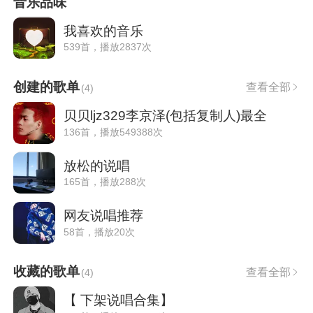
音乐品味
我喜欢的音乐
539首，播放2837次
创建的歌单
查看全部
(
4
)
贝贝ljz329李京泽(包括复制人)最全
136首，播放549388次
放松的说唱
165首，播放288次
网友说唱推荐
58首，播放20次
收藏的歌单
查看全部
(
4
)
【 下架说唱合集】