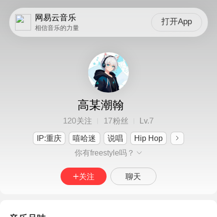
网易云音乐
打开App
相信音乐的力量
高某潮翰
120
17
7
关注
粉丝
Lv.
IP:重庆
嘻哈迷
说唱
Hip Hop
你有freestyle吗？
关注
聊天