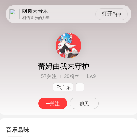
网易云音乐
打开App
相信音乐的力量
蕾姆由我来守护
57
20
9
关注
粉丝
Lv.
IP:广东
关注
聊天
音乐品味