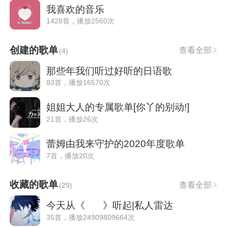
我喜欢的音乐
1428首，播放2560次
创建的歌单
查看全部
(
4
)
那些年我们听过好听的日语歌
83首，播放16570次
姐姐大人的专属歌单[你丫的别动!]
21首，播放26次
蕾姆由我来守护的2020年度歌单
7首，播放20次
收藏的歌单
查看全部
(
29
)
今天从《‭ ‭‭ ‭‭ ‭‭ ‭‭ ‭‭ ‭‭ ‭》听起|私人雷达
35首，播放24909809664次