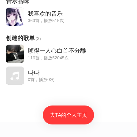
音乐品味
我喜欢的音乐
363首，播放515次
创建的歌单
(
3
)
願得一人心白首不分離
116首，播放52045次
나나
0首，播放0次
去TA的个人主页