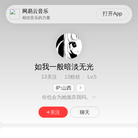
网易云音乐
打开App
相信音乐的力量
如我一般暗淡无光
13
13
5
关注
粉丝
Lv.
IP:山西
你也会为她拋弃我吗。
关注
聊天