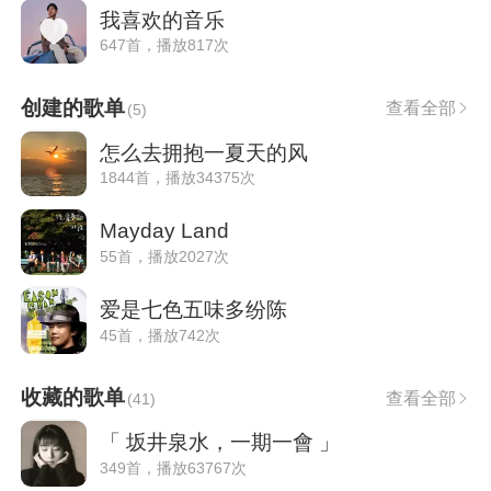
我喜欢的音乐
647首，播放817次
创建的歌单
查看全部
(
5
)
怎么去拥抱一夏天的风
1844首，播放34375次
Mayday Land
55首，播放2027次
爱是七色五味多纷陈
45首，播放742次
收藏的歌单
查看全部
(
41
)
「 坂井泉水，一期一會 」
349首，播放63767次