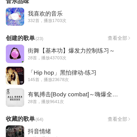
音乐品味
我喜欢的音乐
332首，播放1703次
创建的歌单
查看全部
(
23
)
街舞【基本功】爆发力控制练习～
28首，播放43703次
「Hip hop」黑怕律动-练习
145首，播放23678次
有氧搏击[Body combat]～嗨爆全场！
28首，播放9641次
收藏的歌单
查看全部
(
64
)
抖音情绪