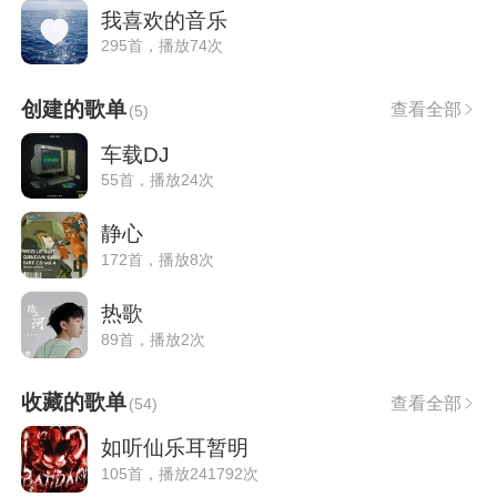
我喜欢的音乐
295首，播放74次
创建的歌单
查看全部
(
5
)
车载DJ
55首，播放24次
静心
172首，播放8次
热歌
89首，播放2次
收藏的歌单
查看全部
(
54
)
如听仙乐耳暂明
105首，播放241792次