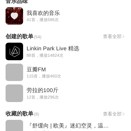
音乐品味
我喜欢的音乐
41首，播放586次
创建的歌单
查看全部
(
54
)
Linkin Park Live 精选
88首，播放14824次
豆瓣FM
115首，播放460次
劳拉的100斤
12首，播放296次
收藏的歌单
查看全部
(
8
)
『舒缓向 | 欧美』迷幻空灵，温暖人心