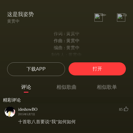
这是我姿势
999+
211
黄贯中
作词 : 黄贯中
作曲 : 黄贯中
编曲 : 黄贯中
制作人 : 黄贯中
我仲未哼够别要停 我要你去为我做证
打开
下载APP
这片领地照旧扩张 拒绝扮承认
别假装扮精乖扮聪明
跌了信任跌了人性
评论
相似歌曲
相似歌单
你与我若继续坐低 双腿可结冰
能医但不自医 是否非不得已
精彩评论
法旨制止法旨
ideshowBO
85
我地喉自细就吓大
2015年5月7日
我有理由向你大隘
十首歌八首要说“我”如何如何
这叫韵律振动战争已莫问成败