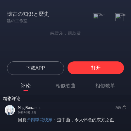
懐古の知识と歴史
999+
338
狐の工作室
纯音乐，请欣赏
打开
下载APP
评论
相似歌曲
相似歌单
精彩评论
NagiSanzenin
309
2015年5月16日
回复
@
四季花映冢
：
道中曲，令人怀念的东方之血