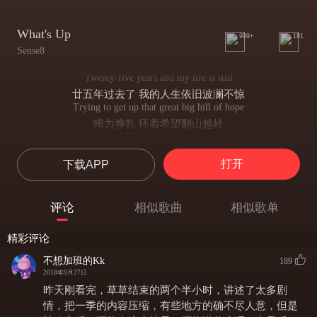
What's Up
999+
181
Sense8
Twenty-five years and my life is still
廿五年过去了 我的人生依旧波澜不惊
Trying to get up that great big hill of hope
竭力挣扎 怀着希望翻山越岭
For a destination
为了我人生的目标
打开
下载APP
I realized quickly when I knew I should
我这才发现自己后知后觉——
That the world was made up of this brotherhood of man
评论
相似歌曲
相似歌单
这是个人与人情感穿起的世界
For whatever that means
精彩评论
不管它意味着什么
And so I cry sometimes
不想加班的Kk
189
所以有时我会蜷缩在床
2018年9月27日
When I'm lying in bed
昨天刚看完，草草结束的两个半小时，讲述了太多剧
任凭泪水向下流淌
情，把一季的内容压缩，有些地方的确不尽人意，但是
Just to get it all out