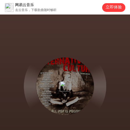
网易云音乐
立即体验
去云音乐，下载歌曲随时畅听