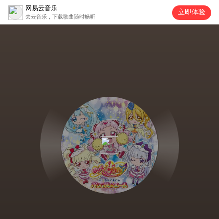
网易云音乐
立即体验
去云音乐，下载歌曲随时畅听