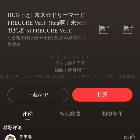
HUGっと! 未来☆ドリーマー [5
PRECURE Ver.]（hug啊！未来☆
999+
120
梦想者[5] PRECURE Ver.]）
小倉唯/田村ゆかり/田村奈央/本泉莉奈/引
坂理絵
作词 : ミズノゲンキ
作曲 : 睦月周平
編曲：睦月周平
歌:キュアエール（CV：引坂理絵）、キュアアンジュ（CV：本泉莉奈）、キュアエトワール（CV：小倉 唯）、
キュアマシェリ（CV：田村奈央）、キュアアムール（CV:田村ゆかり）
全員:イェイ! エール:HUGっとGood プリキュア!
打开
下载APP
Yeah! Hugtto Good Precure!
マシェリ:お仕事うんと盛りだくさん!
工作一下子就冒出一大堆!
评论
相似歌曲
相似歌单
アンジュ:空をびゅびゅんっと パイロット
在空中飞的是飞行员
精彩评论
アンジュ:キャビンアテンダント
吴里曼
还有空乘小姐姐
191