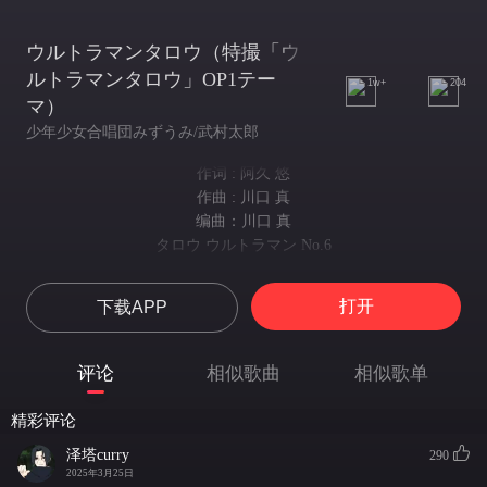
ウルトラマンタロウ（特撮「ウ
ルトラマンタロウ」OP1テー
1w+
204
マ）
少年少女合唱団みずうみ/武村太郎
作词 : 阿久 悠
作曲 : 川口 真
编曲：川口 真
タロウ ウルトラマン No.6
泰罗 第六位奥特曼
ウルトラの父がいる
打开
下载APP
奥特之父在这里
ウルトラの母がいる
奥特之母在这里
评论
相似歌曲
相似歌单
そして タロウがここにいる
并且泰罗也在这里
精彩评论
空を見ろ 星を見ろ
看那天空 看那繁星
泽塔curry
290
宇宙を見ろ
2025年3月25日