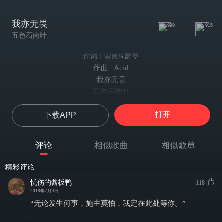
我亦无畏
999+
915
五色石南叶
作词 : 雪灵&萧章
作曲 : Acid
我亦无畏
五色石南叶
曲：Acid
打开
下载APP
词：雪灵&萧章
编曲：Mzf小慕 Acid
混音：LAOE
评论
相似歌曲
相似歌单
吉他：RUM
笛箫：水玥儿
精彩评论
无是非 无喜悲
忧伤的酱板鸭
118
谁人闭尘关不得归
2018年7月3日
千年一瞬 时光碎
“无论发生何事，施主莫怕，我定在此处等你。”
渡不尽世间痴妄亦无悔