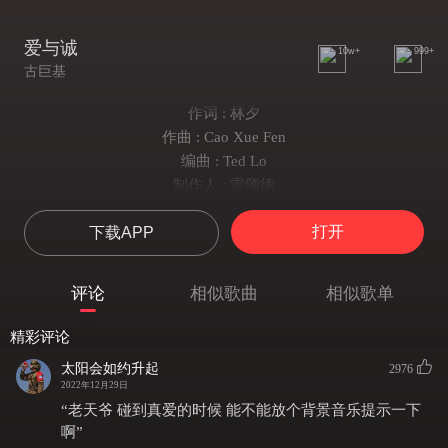
爱与诚
10w+
999+
古巨基
作词 : 林夕
作曲 : Cao Xue Fen
编曲 : Ted Lo
制作人 : 雷颂德
其实自己一个更开心 只等你讲
打开
下载APP
其实大家早已嫌大家却扮忙
恨有多一点碰撞
仍然无聊事干不敢打搅对方
评论
相似歌曲
相似歌单
要是你愿意 诚实讲一趟
彼此都起码觉得释放
精彩评论
不要哭
太阳会如约升起
2976
我也忍得了这些年来的委曲
2022年12月29日
没法真心爱下去
“老天爷 碰到真爱的时候 能不能放个背景音乐提示一下
只好真心真意的结束
啊”