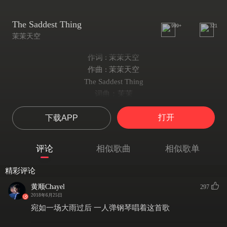
The Saddest Thing
999+
321
茉茉天空
作词 : 茉茉天空
作曲 : 茉茉天空
The Saddest Thing
词曲：茉茉
演唱：茉茉
打开
下载APP
我看见你
从那扇门
走了出去
评论
相似歌曲
相似歌单
然后消失
我看见我
精彩评论
呆呆站着
黄顺Chayel
297
停在原地
2018年6月25日
忘记呼吸
宛如一场大雨过后 一人弹钢琴唱着这首歌
泡沫融化了么