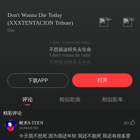
Don't Wanna Die Today
999+
265
(XXXTENTACION Tribute)
Dax
I don't wanna die today
不想就这样失去生命
I don't wanna die today
不想就这样失去生命
I don't wanna ****ing die
不想这样英年早逝
打开
下载APP
I don't wanna die today
我今天不想死
Take my life away
评论
相似歌曲
相似歌单
但上天有可能把我带走
I might die today
精彩评论
今天我可能会英年早逝
Got anxiety
树木9-TEEN
181
焦虑充斥内心
2018年6月28日
Get on my tidal wave
今天我不想死 因为我还年轻 我还不能死 我还有很多爱