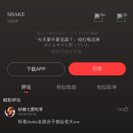
SHAKE
999+
165
SMAP
"きょう会わない?"ってキミの電話
「今天要不要见面？」你打电话来
ボクも今そう思っていた
我也正如此想着
テレパシーみたいでウレしい
像有心电感应一般令人高兴
打开
下载APP
明日は休みだ仕事もない
明天放假不用工作
早起きなんかしなくてもいい
评论
相似歌曲
相似歌单
不早起也无所谓
キミと昼まで眠れそう
精彩评论
也许会和你一起睡到中午
oh… 渋滞のタクシーも
砂糖七爱吃草
133
Oh 即使塞在计程车上
2015年7月17日
oh… 進まなくたって
听着shake走路步子都会变大ww
Oh 即使停滞不前
イライラしない yeah!