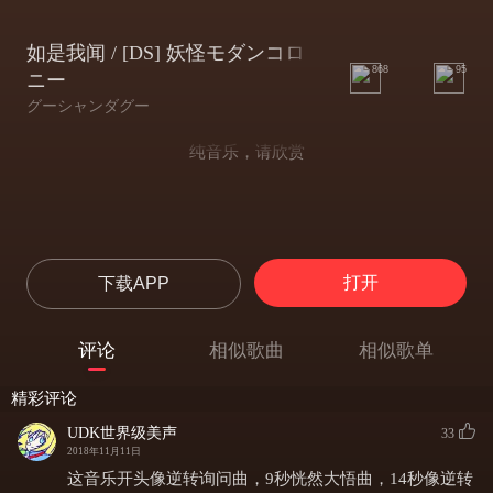
如是我闻 / [DS] 妖怪モダンコロ
868
95
ニー
グーシャンダグー
纯音乐，请欣赏
打开
下载APP
评论
相似歌曲
相似歌单
精彩评论
UDK世界级美声
33
2018年11月11日
这音乐开头像逆转询问曲，9秒恍然大悟曲，14秒像逆转