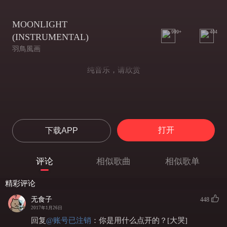
MOONLIGHT
999+
404
(INSTRUMENTAL)
羽鳥風画
纯音乐，请欣赏
打开
下载APP
评论
相似歌曲
相似歌单
精彩评论
无食子
448
2017年1月26日
回复
@
账号已注销
：
你是用什么点开的？[大哭]