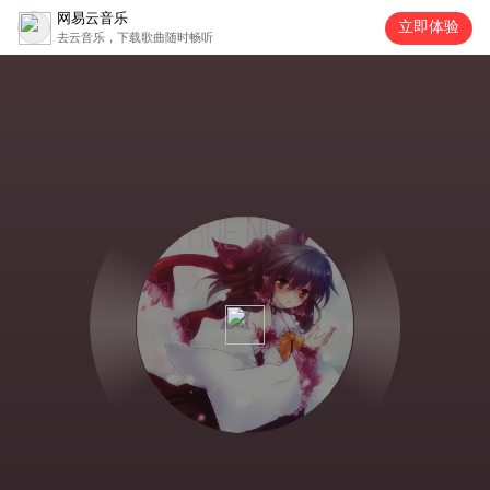
网易云音乐
立即体验
去云音乐，下载歌曲随时畅听