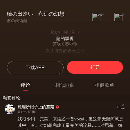
暁の出逢い、永远の幻想
999+
114
君の美術館
微かに匂い立つ
隐约飘香
芽吹く春の命
新芽待发的春天生命
空を駆け抜ける雲雀、囀り何思う？
划过长空的云雀婉转叫着思念何事？
打开
下载APP
そよぐ風を纏う
缠着荡漾的微风
薄紅色の吹雪
评论
相似歌曲
相似歌单
淡红的飞雪
儚い姿に見惚れ、引き寄せられてゆく
精彩评论
对那飘渺的姿态看入迷，被吸引过去
懐かしい香り
魔理沙帽子上的蘑菇
51
怀念的香气
2024年10月3日
忘れられぬ景色
我很少用「完美」来描述一首vocal，但这毫无疑问就是
无法忘怀的景色
其中一首。对幻想完成了最完美的诠释……对思慕、朦
美しき花が今も咲き乱れて