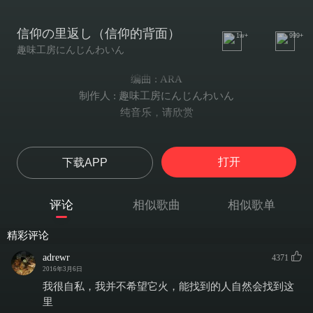
信仰の里返し（信仰的背面）
1w+
999+
趣味工房にんじんわいん
编曲 : ARA
制作人 : 趣味工房にんじんわいん
纯音乐，请欣赏
打开
下载APP
评论
相似歌曲
相似歌单
精彩评论
adrewr
4371
2016年3月6日
我很自私，我并不希望它火，能找到的人自然会找到这
里