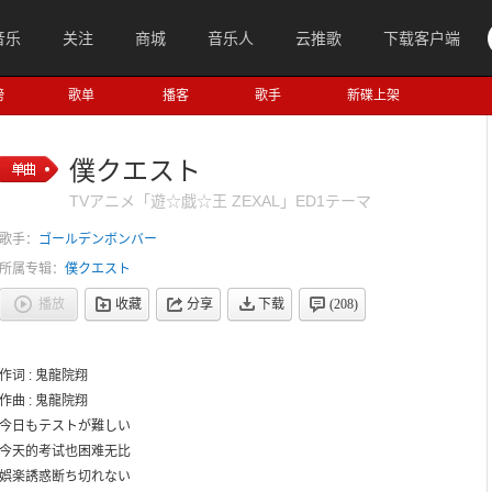
音乐
关注
商城
音乐人
云推歌
下载客户端
榜
歌单
播客
歌手
新碟上架