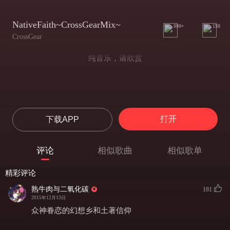
NativeFaith~CrossGearMix~
999+
158
CrossGear
纯音乐，请欣赏
打开
下载APP
评论
相似歌曲
相似歌单
精彩评论
熟牛肉与二氧化碳
181
2015年12月13日
众神眷恋的幻想乡和土著信仰