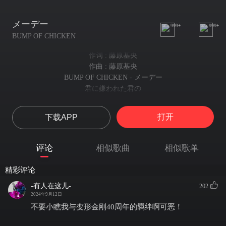
メーデー
999+
999+
BUMP OF CHICKEN
作词 : 藤原基央
作曲 : 藤原基央
BUMP OF CHICKEN - メーデー
君に嫌われた君の
我听到了
沈黙が聴こえた
打开
下载APP
被你所讨厌的你的沉默
君の目の前に居るのに
你近在眼前
评论
相似歌曲
相似歌单
遠くから聴こえた
你的声音却来自远方
精彩评论
発信源を探したら
试着寻找声音的来源
-有人在这儿-
202
辿り着いた水溜まり
2024年9月12日
却找到一摊积水
不要小瞧我与变形金刚40周年的羁绊啊可恶！
これが人の心なら