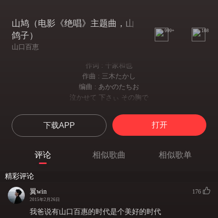
山鸠（电影《绝唱》主题曲，山
999+
168
鸽子）
山口百恵
作词 : 千家和也
作曲 : 三木たかし
编曲 : あかのたちお
泣かせて 下さぃ その胸で
让我在那怀里哭泣吧
淚の泉も 枯れるほど
打开
下载APP
即使哭到泪腺枯竭
流れる雲よ山鳩よ
流云哟山鸠哟
评论
相似歌曲
相似歌单
さだめかなしくひきさかれ
冲破那悲惨的宿命吧
精彩评论
死んで ゆきます ひと足先に
我就要先你一步离去
翼win
176
つなぃで 下さぃ この指を
2015年2月26日
请抓住这手指
我爸说有山口百惠的时代是个美好的时代