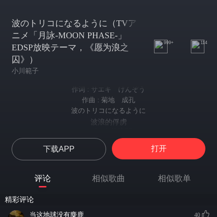
波のトリコになるように（TVア
ニメ「月詠-MOON PHASE-」
999+
114
EDSP放映テーマ，《愿为浪之
囚》）
小川範子
作词 : サエキ けんぞう
作曲 : 菊地 成孔
波のトリコになるように
波浪的俘虏
スポット放映ED
穿插ED
打开
下载APP
Oui はじめて咲かせた なんども隠した
Oui 无数次隐藏起来 第一次使她绽放 夜之女王美丽的笑脸
素敵な 夜の笑顔
评论
相似歌曲
相似歌单
夜之女王美丽的笑脸
砂音と月の引力と この胸のはちみつの涙
精彩评论
在砂音与月球引力的作用下 胸中涌现出蜂蜜般的泪珠
呼んでる あてにできなくても待ってる
当这地球没有麋鹿
40