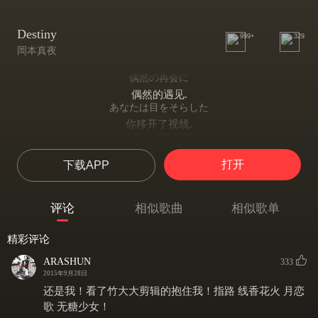
Destiny
999+
329
岡本真夜
偶然の再会に
偶然的遇见.
あなたは目をそらした
你移开了视线.
話し合ったはずの 別れなのに
明明应该打个招呼然后走开.
打开
下载APP
サヨナラしたあの日から
从离开的那天开始.
心はぽっかり
评论
相似歌曲
相似歌单
心脏就像是一点点裂开一般.
そんな簡単に
精彩评论
这么轻易.
終われる思いじゃないこと
ARASHUN
333
这么轻易的结束.
2015年9月28日
わかってたけど
还是我！看了竹大大剪辑的抱住我！指路 线香花火 月恋
我明白了.
歌 无糖少女！
思い出ならば 目をそらさないで