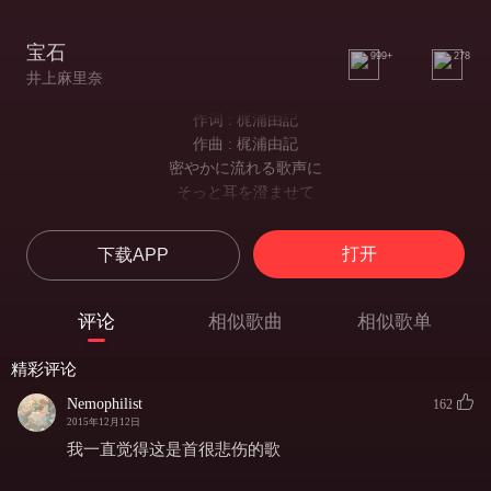
宝石
999+
278
井上麻里奈
作词 : 梶浦由記
作曲 : 梶浦由記
密やかに流れる歌声に
そっと耳を澄ませて
侧耳倾听静静流淌的歌声
白い月の溜息分け合うの
打开
下载APP
我们分享着皓月的叹息
甘く口づけて
甜蜜的一吻
评论
相似歌曲
相似歌单
恋人のようだね
就像恋人一样呢
精彩评论
もっと抱きしめて
请再抱我紧一些
Nemophilist
162
こんなに光る野原の墓れる方へ
2015年12月12日
向着闪闪发光原野的日落
我一直觉得这是首很悲伤的歌
君が一人で行くから