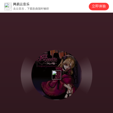
网易云音乐
立即体验
去云音乐，下载歌曲随时畅听