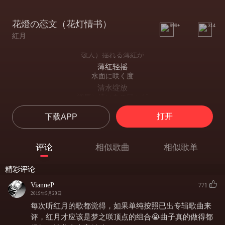
花燈の恋文（花灯情书）
999+
314
紅月
敬人）揺れる薄紅が
薄红轻摇
水面に咲く度
清水绽放
颯馬）遠いあの日々が
远去的流连回忆
打开
下载APP
心 掠めてく
掠过吾心
紅郎）僅か一瞬の
评论
相似歌曲
相似歌单
仅是一瞬
重ねあったひととき
精彩评论
重叠的一刹那
All）胸を衝ような
VianneP
771
冲击着胸口
2019年5月29日
季節は せつない夢
每次听红月的歌都觉得，如果单纯按照已出专辑歌曲来
流淌的季节是痛楚的梦
评，红月才应该是梦之咲顶点的组合😭曲子真的做得都
敬人）忘れたくない