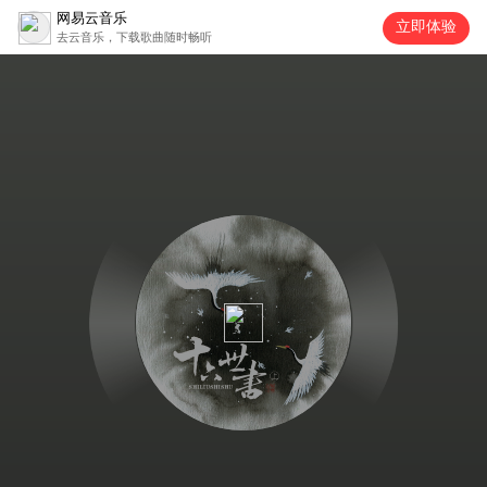
网易云音乐
立即体验
去云音乐，下载歌曲随时畅听