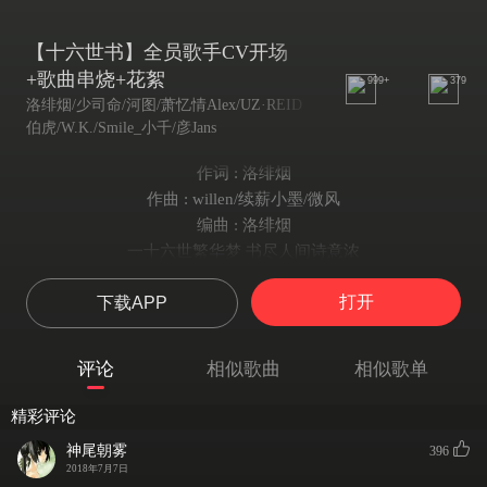
【十六世书】全员歌手CV开场
+歌曲串烧+花絮
999+
379
洛绯烟/少司命/河图/萧忆情Alex/UZ·REID
伯虎/W.K./Smile_小千/彦Jans
作词 : 洛绯烟
作曲 : willen/续薪小墨/微风
编曲 : 洛绯烟
一十六世繁华梦 书尽人间诗意浓
一世百年，十六世过去
打开
下载APP
他在这世间已活了一千六百年。
他追寻过爱 思念过家 在江南梨园听过戏
在梅子树下吹过曲 游览过三国赤壁
评论
相似歌曲
相似歌单
造访过珠帘寂寂 敲过木鱼百遍 教过诗书万卷...
每一世 他都经历着不同的角色
精彩评论
在尝尽人间百味之后 消失于诗歌散文之间
神尾朝雾
396
直到有一天 我们翻开历史的书页
2018年7月7日
看乾坤斗转 星移变换