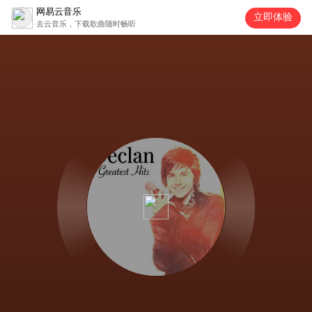
网易云音乐
立即体验
去云音乐，下载歌曲随时畅听