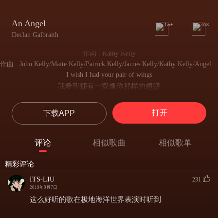
An Angel
1w+
658
Declan Galbraith
作词 : Kathy Kelly
作曲 : John Kelly/Maite Kelly/Patrick Kelly/James Kelly/Kathy Kelly/Angelo Kelly/Joseph Kelly/Patrica Kelly/Babara Kelly
I wish I had your pair of wings
我希望拥有一双像你那样的翅膀
Had them last night in my dreams
昨晚我在梦里见到了它们
打开
下载APP
I was chasing butterflies
我追赶着蝴蝶
Till the sunrise broke my eyes
评论
相似歌曲
相似歌单
直到太阳灼伤我了我的双眼
Tonight the sky has glued my eyes
精彩评论
今晚的天空使我着迷
Cause what they see's an angel hive
ITS-LIU
231
因为这漫天的天使在上面飞翔
2019年9月7日
I've got to touch that magic sky
这么好听的歌在极地海洋世界表演时听到
我触摸着魔幻的天空
And greet the angels in their hive