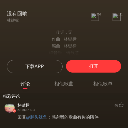
没有回响
506
121
林键标
作词 : 无
作曲 : 林键标
编曲 : 林键标
纯音乐，请欣赏
打开
下载APP
评论
相似歌曲
相似歌单
精彩评论
林键标
46
2018年7月23日
回复
@
胖头辣鱼
：
感谢我的歌曲有你的陪伴