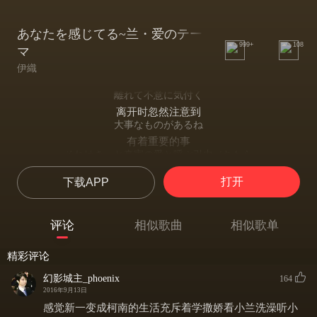
あなたを感じてる~兰・爱のテー
999+
108
マ
伊織
離れて不意に気付く
离开时忽然注意到
大事なものがあるね
有着重要的事
それはきっと真実の愛と呼ぶ引力（ちから
那一定是叫做真正的爱的引力
打开
下载APP
貴方がいないだけで
只要你不在的话
世界は色を失くし
评论
相似歌曲
相似歌单
世界也失去了色彩
空の虹がモノクロに
精彩评论
连空中的彩虹
見える程だけど
幻影城主_phoenix
164
看起来都变成了黑白的
2016年9月13日
my darlin' 貴方感じる
感觉新一变成柯南的生活充斥着学撒娇看小兰洗澡听小