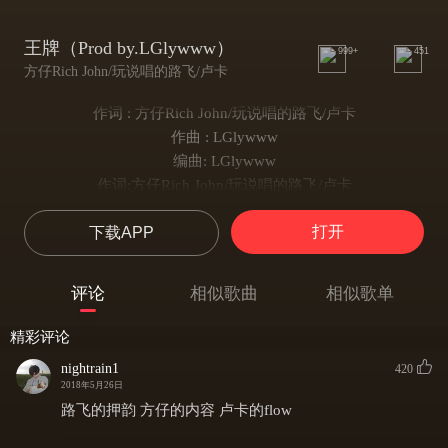
王牌（Prod by.LGlywww）
999+
451
方仔Rich John/玩说唱的路飞/卢卡
作词 : 方仔Rich John/玩说唱的路飞/卢卡
作曲 : LGlywww
编曲: LGlywww
作词:方仔Rich John/玩说唱的路飞/卢卡
演唱:方仔Rich John/玩说唱的路飞/卢卡
打开
下载APP
缩混：AirM
软件母带：AirM
制作：FM音影工作室
评论
相似歌曲
相似歌单
他们在背后都不停的评价你
该怎样如何的让你能停下笔
精彩评论
最终的目的地就是想赢下你
nightrain1
420
faker都活了在表面的文化里
2018年5月26日
嘿 boy 阴招防着备
路飞的押韵 方仔的内容 卢卡的flow
遇到委屈仰着泪