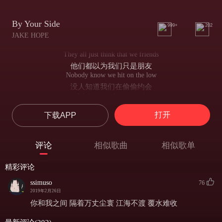
By Your Side
999+
202
JAKE HOPE
They all just think that we friends
他们都以为我们只是朋友
Nobody know we hit on the low
没人知道我们在偷偷约会
We love to play pretend
旁人面前，我们习惯了伪装
打开
下载APP
But when it's just me and you
但只有我们两个人的时候
Oh I know you want the truth
评论
相似歌曲
相似歌单
我知道你想要我吐露真心
But the truth is
精彩评论
但我的真心是
I need you to need me back
ssimuso
76
我只想你说需要我回到你身边
2019年2月26日
But you ain't got no time for that
你和我之间 隔着万丈尘寰 江海不渡 覆水难收 ​​
但你没时间那么做
Then you say love is hard to find