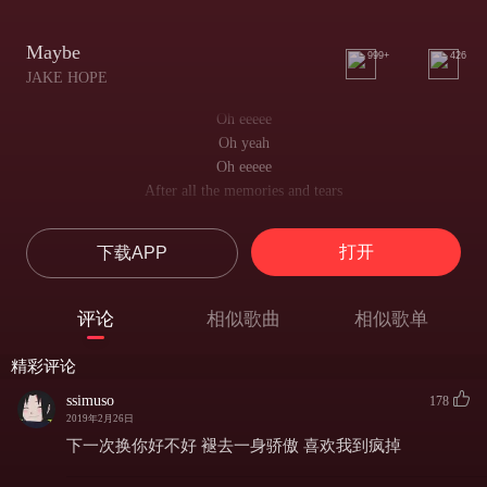
Maybe
999+
426
JAKE HOPE
Oh eeeee
Oh yeah
Oh eeeee
After all the memories and tears
在所有的回忆和泪水之后
I held my head up forgot all the years
打开
下载APP
我抬起头，不再想这些年
Even if it wasn't true love it got me, it got me
即使不是真爱，它也让我感动，它让我感动
评论
相似歌曲
相似歌单
It got me switching lanes,
我没有改变道路
精彩评论
switching gears, switching flows, switching fears
切换齿轮，切换流程，切换恐惧
ssimuso
178
Cashing O's and thinking clear
2019年2月26日
实现梦想，思维清晰
下一次换你好不好 褪去一身骄傲 喜欢我到疯掉
To disappear