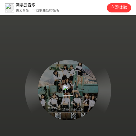
网易云音乐
立即体验
去云音乐，下载歌曲随时畅听