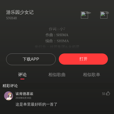
游乐园少女记
999+
115
SNH48
作词 : 小7
作曲 : SHIMA
编曲：SHIMA
发行方：丝芭集团&永稻星
阳光下燃烧整个空间
打开
下载APP
热情填满世界
而你淘气的笑脸
缤纷了此刻盛夏的瞬间
评论
相似歌曲
相似歌单
天空在我眼前
肆意游玩不停旋转
精彩评论
沙滩翻滚的感觉
诶肯德基诶
55
这就是我们追逐的夏天
2018年6月10日
成长中的孤单
这是单里最好听的一首了
有你们来作伴