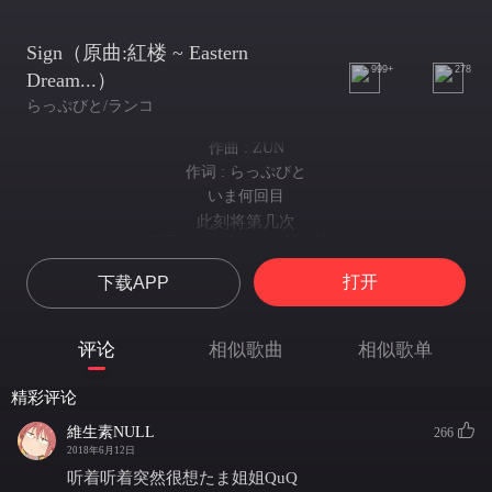
Sign（原曲:紅楼 ~ Eastern
999+
278
Dream...）
らっぷびと/ランコ
作曲 : ZUN
作词 : らっぷびと
いま何回目
此刻将第几次
何回目の出逢いを奇跡と謡う
第几次的相逢 歌唱为奇迹
打开
下载APP
ほら偶然も運命とすればあっけないよ
看吧 若将偶然也看作命运 太不尽兴了
もう一回
评论
相似歌曲
相似歌单
再一次
今度はかすれないように想いを強く
精彩评论
这次愿声音不再沙哑 思念愈发强烈
現在が消えないように
維生素NULL
266
愿当下不会消失
2018年6月12日
これが僕らのSign
听着听着突然很想たま姐姐QuQ