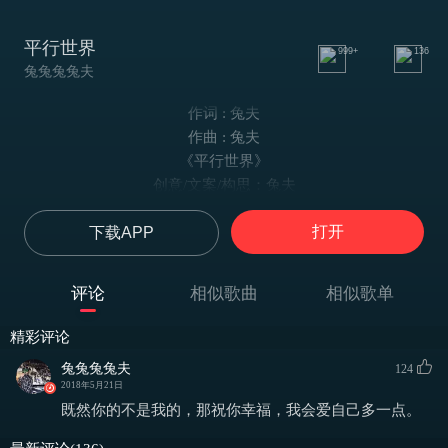
平行世界
999+
136
兔兔兔兔夫
作词 : 兔夫
作曲 : 兔夫
《平行世界》
创意/文案/构思：兔夫
作词/作曲：兔夫
打开
下载APP
编曲和弦编写/编曲：刘宁
编唱：兔夫 张浩辕
演唱：兔夫
评论
相似歌曲
相似歌单
和声：兔夫 张浩辕 程海蕴
定位/录音/混音/采样：张浩辕
精彩评论
定位编曲制作人：刘宁
兔兔兔兔夫
124
定位音乐制作人：张浩辕
2018年5月21日
录音室/混音室：“鬼乐”Studio
既然你的不是我的，那祝你幸福，我会爱自己多一点。
Intro: